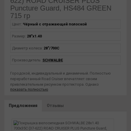
622) ROAD CRUISER PLUS
Puncture Guard, HS484 GREEN
715 гр
Цвет:
Чёрный с отражающей полоской
Размер:
28"х1.40
Диаметр колеса:
28"/700С
Производитель:
SCHWALBE
Городской, индивидуальный и динамичный. Полностью
переработанный Road Cruiser впечатляет своим
привлекательным рисунком протектора. Однако
показать полностью
отличительной особенностью нового Road Cruiser является
протектор и его Green Compound. Резина изготовлена из
возобновляемого и переработанного сырья такого
Предложения
Отзывы
качества, что мы впервые используем его в обычных
велосипедных шинах.
Корд: стальной
Профиль: HS 484
EPI: 50