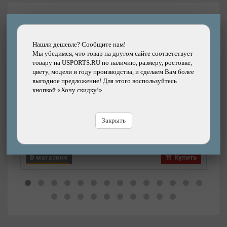
резины и составляет от 70 до 80 процентов от общего
содержания резины в шине. Вот почему использование
экологически чистого каучука здесь наиболее
Другие товары каталога
целесообразно.
Нашли дешевле? Сообщите нам!
Мы убедимся, что товар на другом сайте соответствует
товару на USPORTS.RU по наличию, размеру, ростовке,
цвету, модели и году производства, и сделаем Вам более
Подробнее
выгодное предложение! Для этого воспользуйтесь
Покрышка велосипедная SCHWALBE 28x1.20
кнопкой «Хочу скидку!»
700x30C (30-622) MARATHON RACER Perf,
RaceGuard, B/B-SK+RT HS429 SpC 67EPI
Бренд: SCHWALBE
Закрыть
Цена
4390р.
23%
Цена:
5690р.
В
В магазине
Купить