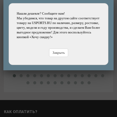
Нашли дешевле? Сообщите нам!
Мы убедимся, что товар на другом сайте соответствует
Подробнее
товару на USPORTS.RU по наличию, размеру, ростовке,
Покрышка велосипедная SCHWALBE 26x2.00
цвету, модели и году производства, и сделаем Вам более
(50-559) MARATHON 365 Perf, GreenGuard,
выгодное предложение! Для этого воспользуйтесь
TwinSkin B/B+RT HS475 ADDIX 4Season FS
кнопкой «Хочу скидку!»
67EPI 34B
Бренд: SCHWALBE
Цена
6690р.
3%
Цена:
Закрыть
6850р.
В
В магазине
Купить
КАК ОПЛАТИТЬ?