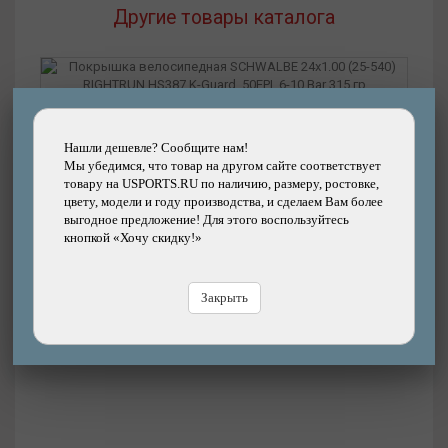
Другие товары каталога
Подробнее
Покрышка велосипедная SCHWALBE 24x1.00
(25-540) RIGHTRUN HS387 K-Guard, 50EPI, 6-10
Нашли дешевле? Сообщите нам!
Мы убедимся, что товар на другом сайте соответствует
Bar 315 гр
товару на USPORTS.RU по наличию, размеру, ростовке,
Бренд: SCHWALBE
цвету, модели и году производства, и сделаем Вам более
2380р.
Цена:
выгодное предложение! Для этого воспользуйтесь
кнопкой «Хочу скидку!»
В магазине
Купить
Закрыть
Цена
В