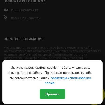
НОВОСТИ И ГРУППА VK
Группа ВКОНТАКТЕ
RSS-лента новостей
ОБРАТИТЕ ВНИМАНИЕ
Информация о товарах и их фотографии размещены на сайте
исключительно для ознакомительных целей ни при каких условиях
не являются публичной офертой. Любые несоответствия
предоставленной информации продаваемым товарам не
являются основанием для претензий, так как внешний вид и
характеристики товаров могут быть изменены производителем на
Мы используем файлы cookie, чтобы улучшить ваш
свое усмотрение.
опыт работы с сайтом. Продолжая использовать сайт,
Использование текстовых или графических материалов с сайта
запрещено без согласования с администрацией USPORTS
вы соглашаетесь с нашей
политиком использования
cookie
.
Новый
© 2022
www.USPORTS.ru
Принять
Политика конфиденциальности
|
Способы оплаты
|
Способы
Дизайн
доставки