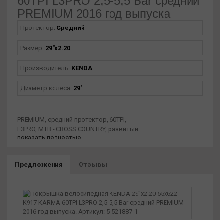
60TPI L3PRO 2,5-5,5 Bar средний
PREMIUM 2016 год выпуска
Протектор:
Средний
Размер:
29"х2.20
Производитель:
KENDA
Диаметр колеса:
29"
PREMIUM, средний протектор, 60TPI,
L3PRO, MTB - CROSS COUNTRY, развитый
показать полностью
рисунок протектора с грунтозацепами
квадратной формы идеален для езды
и гонок по пересеченной местности,
Предложения
Отзывы
установка на передние/задние колеса,
увеличенный размер для оптимального
сцепления с грунтом и комфорта при езде