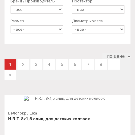
Бренд / Производитель
Протектор
Размер
Диаметр колеса
по цене
1
2
3
4
5
6
7
8
...
»
Велопокрышка
H.R.T. 8х1,5 слик, для детских колясок