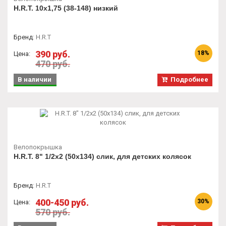
H.R.T. 10x1,75 (38-148) низкий
Бренд
:
H.R.T
390 руб.
18%
Цена:
470 руб.
В наличии
Подробнее
Велопокрышка
H.R.T. 8" 1/2x2 (50х134) слик, для детских колясок
Бренд
:
H.R.T
400-450 руб.
30%
Цена:
570 руб.