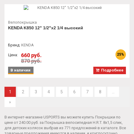
Велопокрышка
KENDA K850 12" 1/2"х2 1/4 высокий
Бренд
:
KENDA
660 руб.
25%
Цена:
870 руб.
В наличии
Подробнее
1
2
3
4
5
6
7
8
...
»
В интернет-магазине USPORTS вы можете купить Покрышки по
цене от 240.00 руб. за
Покрышка велосипедная H.R.T. 8х1,5 слик,
для детских колясок
выбрав из 771 предложений в каталоге. Все
товарные предложения имеются в наличии, и круглосуточно