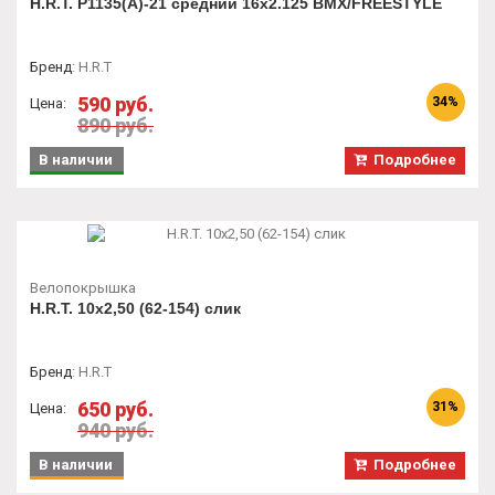
H.R.T. P1135(A)-21 средний 16x2.125 BMX/FREESTYLE
Бренд
:
H.R.T
590 руб.
34%
Цена:
890 руб.
В наличии
Подробнее
Велопокрышка
H.R.T. 10x2,50 (62-154) слик
Бренд
:
H.R.T
650 руб.
31%
Цена:
940 руб.
В наличии
Подробнее