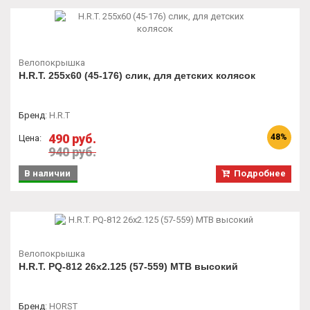
Велопокрышка
H.R.T. 255x60 (45-176) слик, для детских колясок
Бренд
:
H.R.T
490 руб.
48%
Цена:
940 руб.
В наличии
Подробнее
Велопокрышка
H.R.T. PQ-812 26x2.125 (57-559) MTB высокий
Бренд
:
HORST