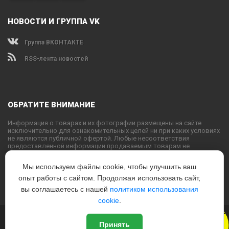
НОВОСТИ И ГРУППА VK
Группа ВКОНТАКТЕ
RSS-лента новостей
ОБРАТИТЕ ВНИМАНИЕ
Информация о товарах и их фотографии размещены на сайте
исключительно для ознакомительных целей ни при каких условиях
не являются публичной офертой. Любые несоответствия
предоставленной информации продаваемым товарам не
являются основанием для претензий, так как внешний вид и
характеристики товаров могут быть изменены производителем на
Мы используем файлы cookie, чтобы улучшить ваш
свое усмотрение.
опыт работы с сайтом. Продолжая использовать сайт,
Использование текстовых или графических материалов с сайта
запрещено без согласования с администрацией USPORTS
вы соглашаетесь с нашей
политиком использования
cookie
.
Новый
© 2022
www.USPORTS.ru
Принять