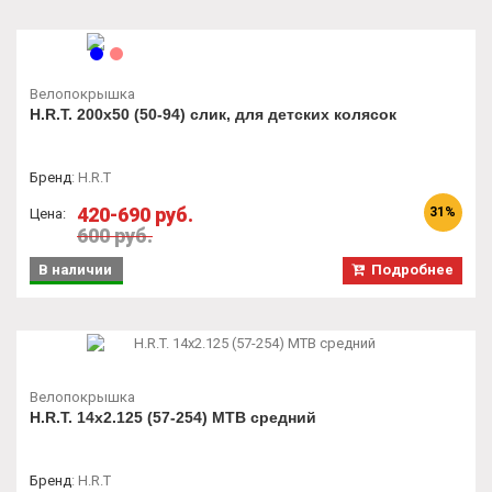
Велопокрышка
H.R.T. 200x50 (50-94) слик, для детских колясок
Бренд
:
H.R.T
420-690 руб.
31%
Цена:
600 руб.
В наличии
Подробнее
Велопокрышка
H.R.T. 14x2.125 (57-254) MTB средний
Бренд
:
H.R.T