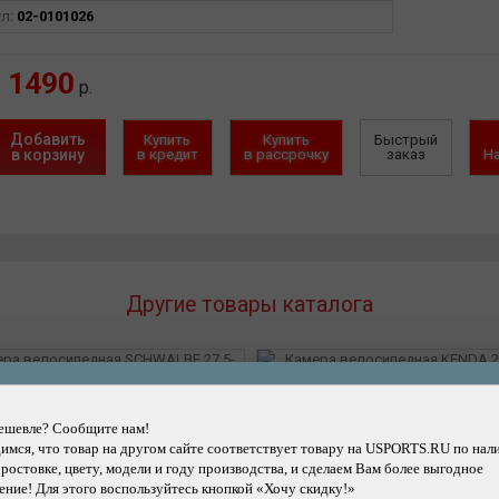
ул:
02-0101026
1490
р.
Добавить
Купить
Купить
Быстрый
в корзину
в кредит
в рассрочку
заказ
Н
Другие товары каталога
Подробнее
Подробнее
ешевле? Сообщите нам!
мся, что товар на другом сайте соответствует товару на USPORTS.RU по нал
ра велосипедная SCHWALBE
Камера велосипедная KEND
 ростовке, цвету, модели и году производства, и сделаем Вам более выгодное
-29" спорт усиленная SV19AP
авто ниппель, размер 1.75 - 
ние! Для этого воспользуйтесь кнопкой «Хочу скидку!»
29х1.50-2.40 (40/62-584/622) IB
усиленная толщина стенки 