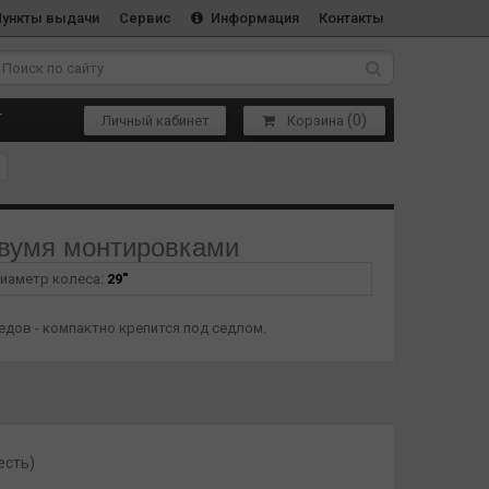
Пункты выдачи
Сервис
Информация
Контакты
(
0
)
Т
Личный кабинет
Корзина
двумя монтировками
иаметр колеса:
29"
едов - компактно крепится под седлом.
есть)