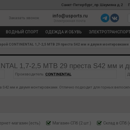
Санкт-Петербург, пр.Шаумяна д.2
info@usports.ru
Заказать звонок
Электронная почта
ВОДНЫЙ СПОРТ
ОДЕЖДА И ОБУВЬ
ЭЛЕКТРОТРАНСПОР
рой CONTINENTAL 1,7-2,5 MTB 29 преста S42 мм и двумя монтировками
TAL 1,7-2,5 MTB 29 преста S42 мм и 
Производитель:
CONTINENTAL
Д
та S42 мм и двумя монтировками. Отлично подходит для горных велосип
ернет-магазин
(есть)
Магазин-СПб (2 шт.)
Склад в СПб (