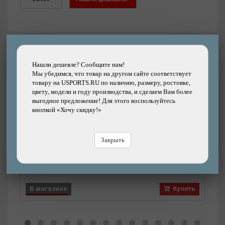
Другие товары каталога
Нашли дешевле? Сообщите нам!
Мы убедимся, что товар на другом сайте соответствует
товару на USPORTS.RU по наличию, размеру, ростовке,
цвету, модели и году производства, и сделаем Вам более
выгодное предложение! Для этого воспользуйтесь
Подробнее
кнопкой «Хочу скидку!»
Подсумок M-WAVE Rough Ride II Top на раму,
треугольный 100х60х210 мм, waterproof, 109
гр
Закрыть
Бренд: M-WAVE
4050р.
Цена:
Цена
В магазине
Купить
В