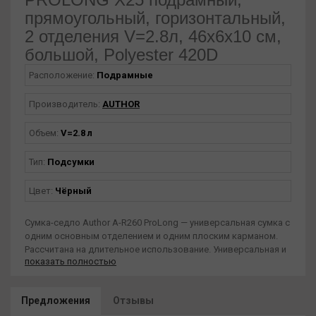
прямоугольный, горизонтальный,
2 отделения V=2.8л, 46х6х10 см,
большой, Polyester 420D
Расположение:
Подрамные
Производитель:
AUTHOR
Объем:
V=2.8 л
Тип:
Подсумки
Цвет:
Чёрный
Сумка-седло Author A-R260 ProLong — универсальная сумка с
одним основным отделением и одним плоским карманом.
Рассчитана на длительное использование. Универсальная и
показать полностью
прочная фиксация на липучке. Отдельный карман на молнии
для мобильного телефона, кошелька, удостоверений
личности и т. д. Отсек для бегунков молнии.
Предложения
Отзывы
Светоотражающие элементы. Вес: 210 г Размер: 460 x 60 x