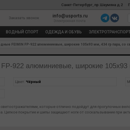
Санкт-Петербург, пр.Шаумяна д.2
info@usports.ru
Заказать звонок
Электронная почта
ВОДНЫЙ СПОРТ
ОДЕЖДА И ОБУВЬ
ЭЛЕКТРОТРАНСПОР
ные FEIMIN FP-922 алюминиевые, широкие 105x93 мм, 434 гр пара, со 
FP-922 алюминиевые, широкие 105x93 м
Цвет:
Чёрный
М
со светоотражателями, которые отлично подойдут для прогулочных вел
. Цепкое покрытие и шипы защищают ноги от соскальзывание при актив