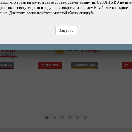
мся, что товар на другом сайте соответствует товару на USPORTS.RU по нал
 ростовке, цвету, модели и году производства, и сделаем Вам более выгодное
ние! Для этого воспользуйтесь кнопкой «Хочу скидку!»
Подробнее
Подробнее
али велосипедные M-WAVE
Педали велосипедные WE
стиковые с антискользящим
LU-990 пластиковые, широк
Закрыть
покрытием, c
антискользящими накладк
коподшипниками 84*93 мм, с
ось Cr-Mo, резьба 1/2", 4
Бренд: M-WAVE
Бренд: WELLGO
отражателями
1100р.
1100р.
8%
Цена:
1190р.
газине
Купить
В магазине
К