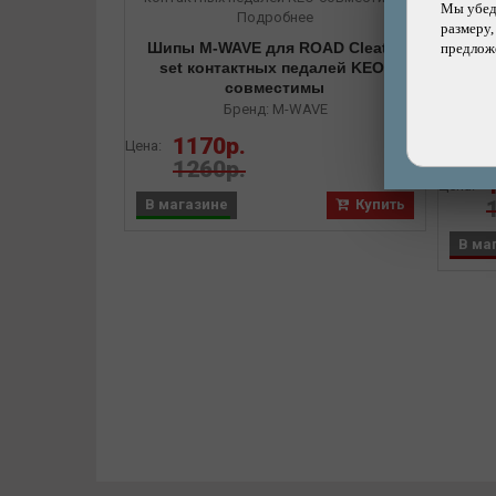
Мы убеди
Подробнее
размеру,
Шипы M-WAVE для ROAD Cleat L
предложе
set контактных педалей KEO-
совместимы
Пед
пла
Бренд: M-WAVE
1170р.
8%
Цена:
шари
1260р.
Цена:
В магазине
Купить
В ма