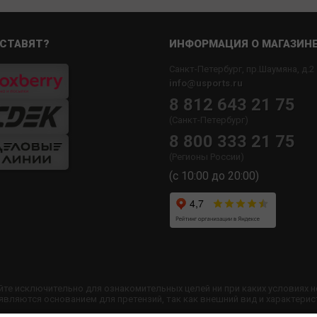
СТАВЯТ?
ИНФОРМАЦИЯ О МАГАЗИН
Санкт-Петербург, пр.Шаумяна, д.2
info@usports.ru
8 812 643 21 75
(Санкт-Петербург)
8 800 333 21 75
(Регионы России)
(с 10:00 до 20:00)
йте исключительно для ознакомительных целей ни при каких условиях 
ляются основанием для претензий, так как внешний вид и характерис