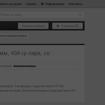
Пункты выдачи
Сервис
Информация
Контакты
(
0
)
Т
Личный кабинет
Корзина
светоотражателями
м, 434 гр пара, со
атериал:
Алюминиевые
осипедов. Платформы педалей Feimin FP-922
ном катании. Вес велосипедных педалей Feimin FP-