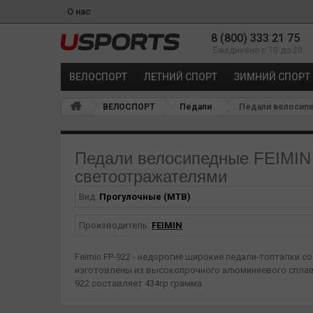
О нас
8 (800) 333 21 75
Ежедневно с 10 до 20
ВЕЛОСПОРТ
ЛЕТНИЙ СПОРТ
ЗИМНИЙ СПОРТ
ВЕЛОСПОРТ
Педали
Педали велосипед
Педали велосипедные FEIMIN 
светоотражателями
Вид:
Прогулочные (MTB)
Производитель:
FEIMIN
Feimin FP-922 - недорогие широкие педали-топталки 
изготовлены из высокопрочного алюминиевого сплава
922 составляет 434гр грамма.