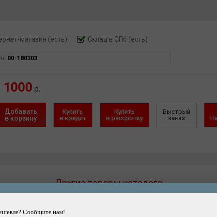
ернет-магазин
(есть)
Склад в СПб (есть)
ул:
00-180303
1000
р.
Добавить
Купить
Купить
Быстрый
в корзину
в кредит
в рассрочку
заказ
Н
Другие товары каталога
ешевле? Сообщите нам!