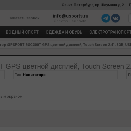
Санкт-Петербург, пр.Шаумяна д.2
info@usports.ru
Заказать звонок
Электронная почта
ВОДНЫЙ СПОРТ
ОДЕЖДА И ОБУВЬ
ЭЛЕКТРОТРАНСПОР
тор iGPSPORT BSC300T GPS цветной дисплей, Touch Screen 2.4", 8GB, US
GPS цветной дисплей, Touch Screen 2.
Тип:
Навигаторы
П
ным экраном
- Обновлен до 2,4-дюймового цветного экрана с глобальной картой, о
сипеде. Поддержка нескольких языков -BSC300T поддерживает немецкий
кий, традиционный китайский, японский, корейский. Поддержка Bluetoo
ость, измеритель мощности, скорость каденции 2 в 1, интеллектуальны