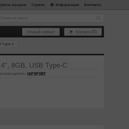
Пункты выдачи
Сервис
Информация
Контакты
(
0
)
Т
Личный кабинет
Корзина
B Type-C
4", 8GB, USB Type-C
роизводитель:
iGPSPORT
беспечивающего более четкое и интуитивно понятное
, английский, испанский, французский, итальянский,
th, протокола ANT+, подключение 11 типов устройств
й тренажер, электронное переключение передач, DI2,