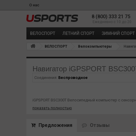
О нас
8 (800) 333 21 75
Ежедневно с 10 до 20
ВЕЛОСПОРТ
ЛЕТНИЙ СПОРТ
ЗИМНИЙ СПОРТ
ВЕЛОСПОРТ
Велокомпьютеры
Навига
Навигатор iGPSPORT BSC300T 
Соединения:
Беспроводное
iGPSPORT BSC300T Велосипедный компьютер с сенсор
показать полностью
Особенности: 2,4-дюймовый цветной сенсорный экран 
интерактивное взаимодействие во время езды на вело
польский, португальский, русский, упрощенный китайс
Предложения
Отзывы
частота сердечных сокращений, частота кадров, скор
радар, фонари и электронный велосипед.