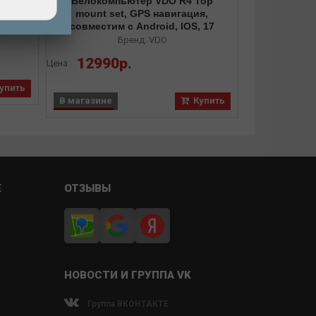
 8GB,
Велокомпьютер VDO R4 Top
mount set, GPS навигация,
совместим с Android, IOS, 17
функций
Бренд: VDO
12990р.
Цена:
упить
В магазине
Купить
Е
ОТЗЫВЫ
НОВОСТИ И ГРУППА VK
Группа ВКОНТАКТЕ