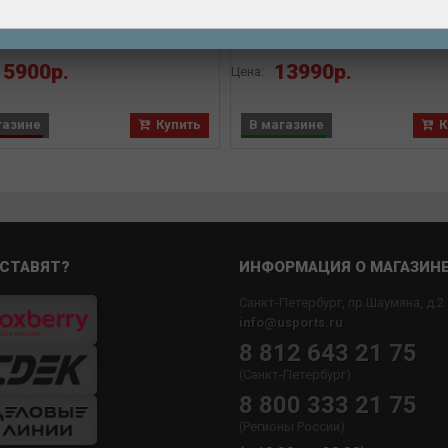
ункций, GPS, BLUETOOTH
GPS цветной дисплей, 2.4",
Android, IOS
USB Type-C
Бренд: SIGMA
Бренд: iGPSPORT
15900р.
13990р.
Цена:
газине
Купить
В магазине
К
СТАВЯТ?
ИНФОРМАЦИЯ О МАГАЗИН
Санкт-Петербург, пр.Шаумяна, д.2
info@usports.ru
8 812 643 21 75
(Санкт-Петербург)
8 800 333 21 75
(Регионы России)