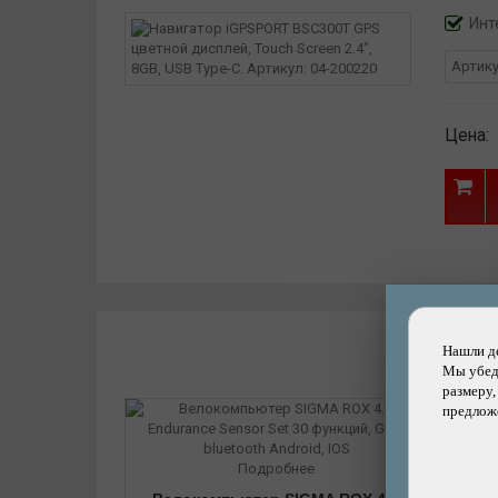
Номер модели: BSC300T
Инт
Артик
Цена:
Нашли д
Мы убеди
размеру,
предложе
Подробнее
Вело