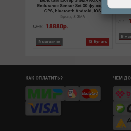
Велокомпьютер SIGMA ROX 4.0
ф
Endurance Sensor Set 30 функций,
GPS, bluetooth Android, IOS
Бренд: SIGMA
Цена:
18880р.
Цена:
В ма
В магазине
Купить
КАК ОПЛАТИТЬ?
ЧЕМ ДО