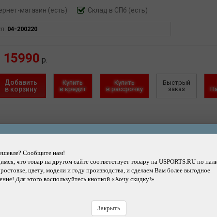
ернет-магазин
(есть)
Склад в СПб (есть)
ул:
04-200220
15990
р.
Добавить
Купить
Купить
Быстрый
в корзину
в кредит
в рассрочку
заказ
Н
Другие товары каталога
ешевле? Сообщите нам!
мся, что товар на другом сайте соответствует товару на USPORTS.RU по нал
 ростовке, цвету, модели и году производства, и сделаем Вам более выгодное
ние! Для этого воспользуйтесь кнопкой «Хочу скидку!»
Подробнее
Подробнее
Закрыть
компьютер SIGMA ROX 4.0 30
Навигатор iGPSPORT BSC3