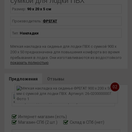
сумкой для лодки ПВХ
Размер:
90 x 20 x 5 см
Производитель:
ФРЕГАТ
Тип:
Накладки
Мягкая накладка на сиденье для лодки ПВХ с сумкой 900 х
200 х 50 предназначена для повышения комфорта во время
пребывания в лодке. Они изготавливаются из водостойкого
показать полностью
и износостойкого материала, лодочного ПВХ, который
устойчив к воздействию воды, ультрафиолета и перепадов
температур.
Предложения
Отзывы
Характеристики
02
Длина накладки : 90 см (+- 5 см).
Ширина накладки: 20 см.
Удобная герметичная сумка пристегивается к накладке.
Размеры сумки - 700х200х200 (ДхШхВ), объем - 28 литров.
Подойдет для любых лодок с сиденьем длиной 90 см. В
Интернет-магазин
(есть)
частности, подойдет для лодок Фрегат (Для следующих
Магазин-СПб (2 шт.)
Склад в СПб (нет)
лодок - 310-330 Air, 290-370 C, 350-370 F).
Не промокает за счет водонепроницаемой ПВХ-ткани.