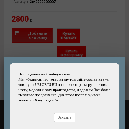
Артикул:
26-0200000007
Наполнитель – вспененный полиэтилен.
Материал не деформируется и имеет хорошую
плотность.
2800
р.
Добавить
Купить
в корзину
в кредит
Купить
в рассрочку
Быстрый
Хочу скидку!
заказ
Нашли дешевле?
Нашли дешевле? Сообщите нам!
Мы убедимся, что товар на другом сайте соответствует
товару на USPORTS.RU по наличию, размеру, ростовке,
цвету, модели и году производства, и сделаем Вам более
выгодное предложение! Для этого воспользуйтесь
кнопкой «Хочу скидку!»
КАК ОПЛАТИТЬ?
Закрыть