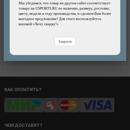
Мы убедимся, что товар на другом сайте соответствует
Подробнее
товару на USPORTS.RU по наличию, размеру, ростовке,
цвету, модели и году производства, и сделаем Вам более
Лента на руль VELO корковая, гель, крепеж,
выгодное предложение! Для этого воспользуйтесь
заглушки, черная
кнопкой «Хочу скидку!»
Бренд: VELO
770р.
31%
Цена:
Закрыть
1110р.
В магазине
Купить
КАК ОПЛАТИТЬ?
ЧЕМ ДОСТАВЯТ?