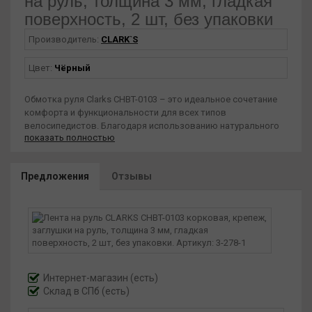
на руль, толщина 3 мм, гладкая
поверхность, 2 шт, без упаковки
Производитель:
CLARK`S
Цвет:
Чёрный
Обмотка руля Clarks CHBT-0103 – это идеальное сочетание
комфорта и функциональности для всех типов
велосипедистов. Благодаря использованию натурального
показать полностью
пробкового материала, обмотка Clarks CHBT-0103
обеспечивает отличное сцепление, амортизацию и
долговечность, делая каждую поездку более приятной и
Предложения
Отзывы
безопасной. Обмотка изготовлена из высококачественного
пробкового материала, который известен своими
амортизационными свойствами и устойчивостью к износу.
Пробка обеспечивает мягкость и комфорт, снижая вибрации
и удары, что делает поездки более приятными. Обмотка
руля Clarks CHBT-0103 обеспечивает надежное сцепление
даже в условиях повышенной влажности, что позволяет
велосипедистам уверенно держать руль в любых погодных
Интернет-магазин
(есть)
условиях. Обмотка руля Clarks CHBT-0103 идеально подходит
Склад в СПб (есть)
для велосипедистов, которые ценят комфорт и контроль
во время поездок. Она обеспечивает превосходную