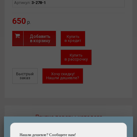
Артикул:
3-278-1
амортизацию и сцепление, что делает её отличным
выбором для длительных поездок по различным типам
дорог.
650
р.
Поставляется без коробки!
Добавить
Купить
в корзину
в кредит
Купить
в рассрочку
Быстрый
Хочу скидку!
заказ
Нашли дешевле?
Другие товары каталога
Нашли дешевле? Сообщите нам!