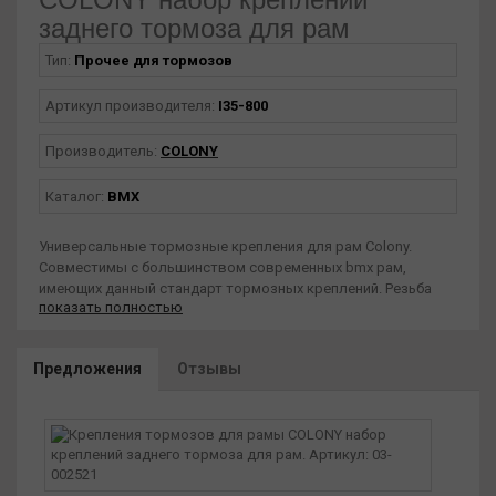
заднего тормоза для рам
Тип:
Прочее для тормозов
Артикул производителя:
I35-800
Производитель:
COLONY
Каталог:
BMX
Универсальные тормозные крепления для рам Colony.
Совместимы с большинством современных bmx рам,
имеющих данный стандарт тормозных креплений. Резьба
показать полностью
брейкмаунтов М8х1.25мм.
Комплект:
Предложения
Отзывы
- Тормозные стойки с шайбами под ключ 10мм (2шт)
- Ушки для ротора (2шт)
- Болты крепежные с внутренним шестигранником (2шт)
- Направляющая троса с крепежным болтом в верхнюю
трубу (2шт)
- Регулировочный болт с гайкой для тормозного троса.