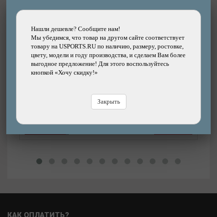
Другие товары каталога
Нашли дешевле? Сообщите нам!
Мы убедимся, что товар на другом сайте соответствует
товару на USPORTS.RU по наличию, размеру, ростовке,
Подробнее
цвету, модели и году производства, и сделаем Вам более
Тормозные ручки TEKTRO QUARTZ RL721
выгодное предложение! Для этого воспользуйтесь
алюминий Top Mount ROAD/GRAVEL для руля
кнопкой «Хочу скидку!»
31,8 мм
Бренд: TEKTRO
Закрыть
3170р.
4%
Цена:
Цена
3300р.
В магазине
Купить
В
КАК ОПЛАТИТЬ?