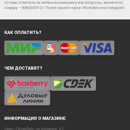
готовы ответить на любые возникшие у вас вопросы, звоните по
номеру –
8(800)333-21-75
или пишите нам в
VKontakte
или
Instagram
.
КАК ОПЛАТИТЬ?
ЧЕМ ДОСТАВЯТ?
ИНФОРМАЦИЯ О МАГАЗИНЕ
Санкт-Петербург, пр.Шаумяна, д.2