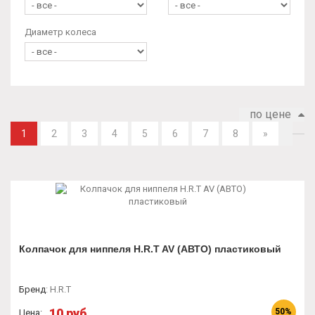
Диаметр колеса
по цене
1
2
3
4
5
6
7
8
»
Колпачок для ниппеля H.R.T AV (АВТО) пластиковый
Бренд
:
H.R.T
10 руб.
50%
Цена: