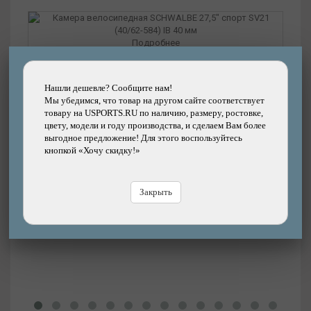
Подробнее
Камера велосипедная SCHWALBE 27,5" спорт
SV21 (40/62-584) IB 40 мм
Нашли дешевле? Сообщите нам!
Мы убедимся, что товар на другом сайте соответствует
Бренд: SCHWALBE
товару на USPORTS.RU по наличию, размеру, ростовке,
1070р.
Цена:
Цена
цвету, модели и году производства, и сделаем Вам более
выгодное предложение! Для этого воспользуйтесь
кнопкой «Хочу скидку!»
В магазине
Купить
В
Закрыть