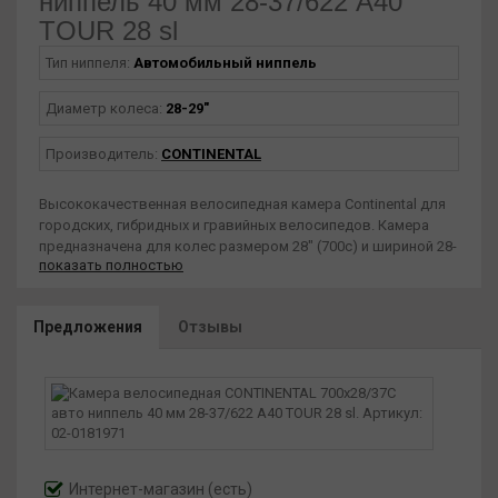
ниппель 40 мм 28-37/622 A40
TOUR 28 sl
Тип ниппеля:
Автомобильный ниппель
Диаметр колеса:
28-29"
Производитель:
CONTINENTAL
Высококачественная велосипедная камера Continental для
городских, гибридных и гравийных велосипедов. Камера
предназначена для колес размером 28" (700c) и шириной 28-
показать полностью
37 мм. Камера снабжена автомобильным ниппелем длиной
40 мм.
Предложения
Отзывы
Интернет-магазин
(есть)