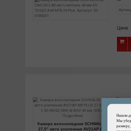
Артик
Цена:
Нашли д
Подробнее
Мы убеди
Камера велосипедная SCHWALBE
Каме
размеру,
27,5" авто усиленная AV21AP AIR
28"/