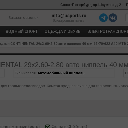
Санкт-Петербург, пр.Шаумяна д.2
info@usports.ru
Заказать звонок
Электронная почта
ВОДНЫЙ СПОРТ
ОДЕЖДА И ОБУВЬ
ЭЛЕКТРОТРАНСПОР
дная CONTINENTAL 29х2.60-2.80 авто ниппель 40 мм 65-70/622 A40 MTB 2
NTAL 29х2.60-2.80 авто ниппель 40 мм 
Тип ниппеля:
Автомобильный ниппель
П
для горных велосипедов. Камера предназначена для «плюсовых» колес р
ернет-магазин
(есть)
Склад в СПб (есть)