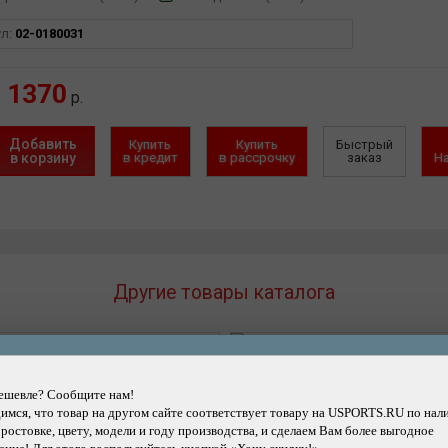
ул:
02-0180031
1370
р.
Добавить
Купить
Купить
Быстрый
в корзину
в кредит
в рассрочку
заказ
Н
Другие товары каталога
ешевле? Сообщите нам!
Подробнее
Подробнее
мся, что товар на другом сайте соответствует товару на USPORTS.RU по нал
ра велосипедная SCHWALBE
Камера велосипедная KE
 ростовке, цвету, модели и году производства, и сделаем Вам более выгодное
700 спорт SV20 EXTRA LIGHT
27,5" спортивный ниппель, 