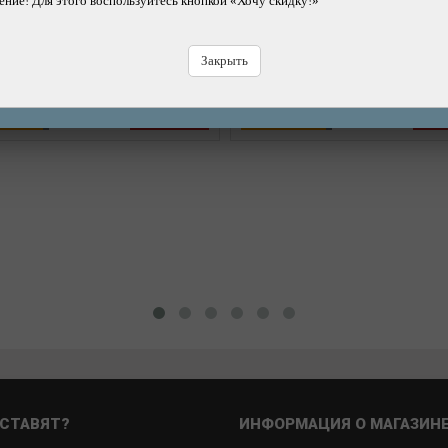
ние! Для этого воспользуйтесь кнопкой «Хочу скидку!»
(18/25-622/630) IB 80 мм
широкая 2.80-3.20 (71/81-
Бренд: SCHWALBE
Бренд: KENDA
1600р.
1590р.
Закрыть
10%
Цена:
1760р.
газине
Купить
В магазине
К
СТАВЯТ?
ИНФОРМАЦИЯ О МАГАЗИН