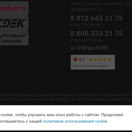
Санкт-Петербург, пр.Шаумяна, д.2
info@usports.ru
8 812 643 21 75
(Санкт-Петербург)
8 800 333 21 75
(Регионы России)
(с 10:00 до 20:00)
йте исключительно для ознакомительных целей ни при каких условиях 
ляются основанием для претензий, так как внешний вид и характерис
 сайта запрещено без согласования с администрацией USPORTS
ookie, чтобы улучшить ваш опыт работы с сайтом. Продолжая
 соглашаетесь с нашей
политиком использования cookie
.
SPORTS.ru
Политика конфиденциальности
|
Способы оплаты
|
Спос