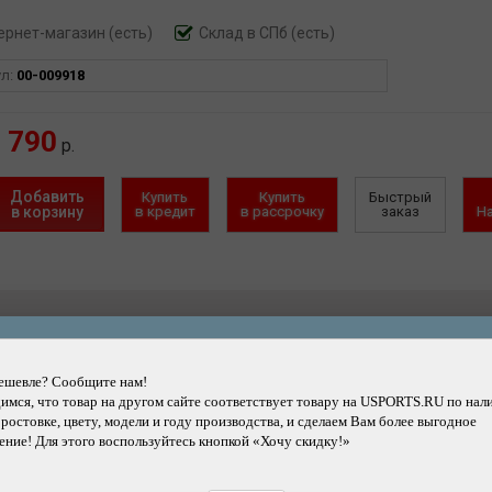
ернет-магазин
(есть)
Склад в СПб (есть)
ул:
00-009918
790
р.
Добавить
Купить
Купить
Быстрый
в корзину
в кредит
в рассрочку
заказ
Н
Другие товары каталога
ешевле? Сообщите нам!
мся, что товар на другом сайте соответствует товару на USPORTS.RU по нал
 ростовке, цвету, модели и году производства, и сделаем Вам более выгодное
ние! Для этого воспользуйтесь кнопкой «Хочу скидку!»
Подробнее
Подробнее
Камера велосипедная KEND