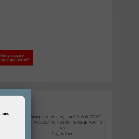
Хочу скидку!
ашли дешевле?
ичию,
Подробнее
A 20"