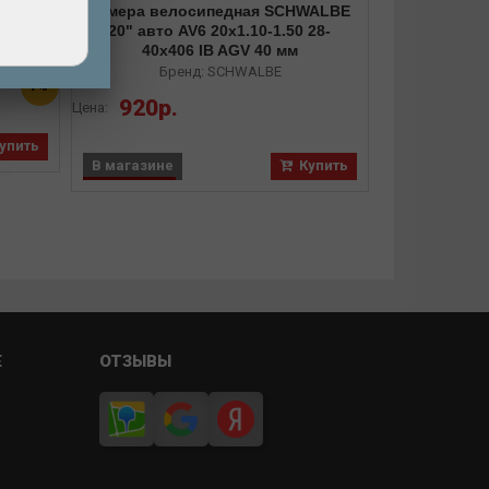
0 (68-
Камера велосипедная SCHWALBE
Камера ве
20" авто AV6 20x1.10-1.50 28-
16-18" сп
40x406 IB AGV 40 мм
мм, SV4 28/
Бренд: SCHWALBE
Бр
7%
920р.
920р.
Цена:
Цена:
упить
В магазине
Купить
В магазине
Е
ОТЗЫВЫ