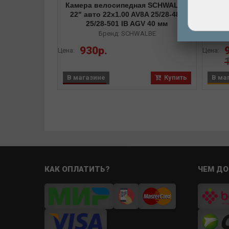
Камера велосипедная SCHWALBE
Каме
22" авто 22x1.00 AV8A 25/28-489
спо
25/28-501 IB AGV 40 мм
м
Бренд: SCHWALBE
930р.
Цена:
Цена:
В магазине
Купить
В ма
КАК ОПЛАТИТЬ?
ЧЕМ ДО