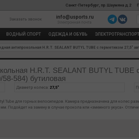
Санкт-Петербург, пр.Шаумяна д.2
info@usports.ru
Заказать звонок
Электронная почта
ВОДНЫЙ СПОРТ
ОДЕЖДА И ОБУВЬ
ЭЛЕКТРОТРАНСПОР
ная антипрокольная H.R.T. SEALANT BUTYL TUBE с герметиком 27,5" авто
кольная H.R.T. SEALANT BUTYL TUBE с 
0/58-584) бутиловая
Диаметр колеса:
27,5"
П
tyl Tube для горных велосипедов. Камера предназначена для колес размер
м. Подойдет на замену в случае прокола или «змеиного укуса». Отлич