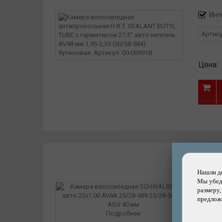
Инт
Артик
Цена:
Нашли д
Мы убеди
размеру,
предложе
Подробнее