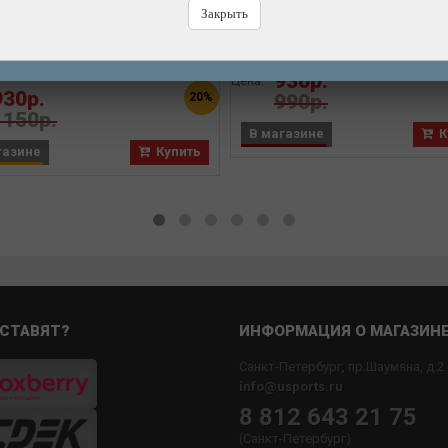
ра велосипедная KENDA 28"
авто ниппель "широкая" 3,0
Закрыть
ртивный ниппель, узкая, 40
406)
м со съёмным золотником
Бренд: KENDA
700х18/25C-622/630
Бренд: KENDA
930р.
Цена:
930р.
20%
990р.
1150р.
В магазине
К
газине
Купить
СТАВЯТ?
ИНФОРМАЦИЯ О МАГАЗИН
Санкт-Петербург, пр.Шаумяна, д.2
info@usports.ru
8 812 643 21 75
(Санкт-Петербург)