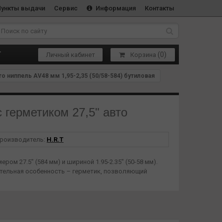
Пункты выдачи
Сервис
Информация
Контакты
(
0
)
Т
Личный кабинет
Корзина
 ниппель AV48 мм 1,95-2,35 (50/58-584) бутиловая
герметиком 27,5" авто
роизводитель:
H.R.T
ом 27.5" (584 мм) и шириной 1.95-2.35" (50-58 мм).
ительная особенность – герметик, позволяющий