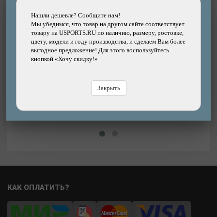
Нашли дешевле? Сообщите нам!
Мы убедимся, что товар на другом сайте соответствует
Подробнее
товару на USPORTS.RU по наличию, размеру, ростовке,
цвету, модели и году производства, и сделаем Вам более
Фляга велосипедная AUTHOR AB-ARCTIC
выгодное предложение! Для этого воспользуйтесь
Thermo 100% биопластик 0.5-07 л с колпачком
кнопкой «Хочу скидку!»
Бренд: AUTHOR
1490р.
16%
Цена:
Цена
Закрыть
1770р.
В магазине
Купить
В
КАК ОПЛАТИТЬ?