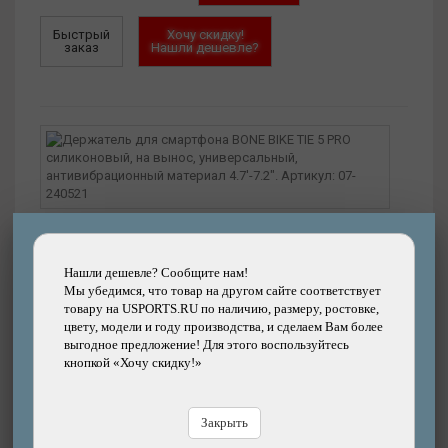
Быстрый
Хочу скидку!
заказ
Нашли дешевле?
Интернет-магазин
(есть)
Склад в СПб (есть)
Нашли дешевле? Сообщите нам!
Мы убедимся, что товар на другом сайте соответствует
Артикул:
07-240521
товару на USPORTS.RU по наличию, размеру, ростовке,
цвету, модели и году производства, и сделаем Вам более
Цвет:
Красный
выгодное предложение! Для этого воспользуйтесь
кнопкой «Хочу скидку!»
2490
3000
р.
Закрыть