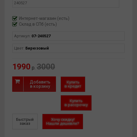
- Компактный и не мешает управлению велосипедом
- Идеален для навигации, прослушивания музыки и
отслеживания тренировок во время велопрогулок
Интернет-магазин
(есть)
- Регулируемые крепления позволяют использовать его на
Склад в СПб (есть)
большинстве моделей велосипедов
Артикул:
07-240527
Цвет:
Бирюзовый
1990
3000
р.
Добавить
Купить
в корзину
в кредит
Купить
в рассрочку
Быстрый
Хочу скидку!
заказ
Нашли дешевле?