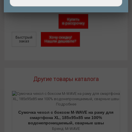
Добавить
Купить
в корзину
в кредит
Купить
в рассрочку
Быстрый
Хочу скидку!
заказ
Нашли дешевле?
Другие товары каталога
Подробнее
Сумочка чехол с боксом M-WAVE на раму для
смартфона XL, 185х95х85 мм 100%
водонепроницаемый, сварные швы
Бренд: M-WAVE