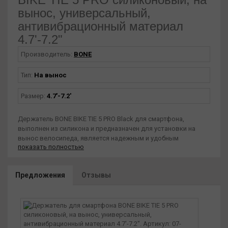
вынос, универсальный,
антивибрационный материал
4.7'-7.2"
Производитель:
BONE
Тип:
На вынос
Размер:
4.7'-7.2'
Держатель BONE BIKE TIE 5 PRO Black для смартфона,
выполнен из силикона и предназначен для установки на
вынос велосипеда, является надежным и удобным
показать полностью
решением для фиксации устройства. Этот универсальный
держатель изготовлен из антивибрационного материала и
обладает компактным дизайном, не занимая много места на
Предложения
Отзывы
выносе.
Особенности:
- Совместим с большинством смартфонов с диагональю
экрана от 4,7 до 7,2 дюймов