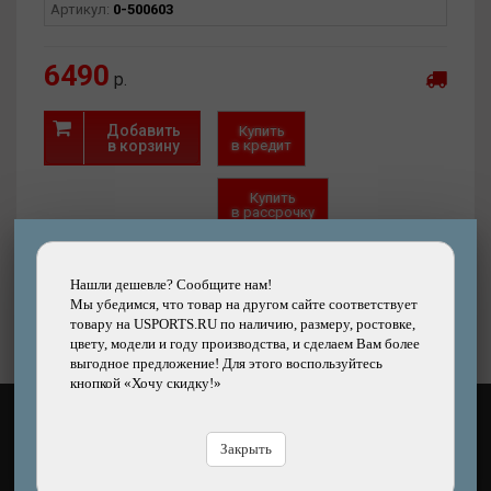
Артикул:
0-500603
6490
р.
Добавить
Купить
в корзину
в кредит
Купить
в рассрочку
Быстрый
Хочу скидку!
заказ
Нашли дешевле?
Нашли дешевле? Сообщите нам!
Мы убедимся, что товар на другом сайте соответствует
товару на USPORTS.RU по наличию, размеру, ростовке,
цвету, модели и году производства, и сделаем Вам более
выгодное предложение! Для этого воспользуйтесь
кнопкой «Хочу скидку!»
КАК ОПЛАТИТЬ?
Закрыть