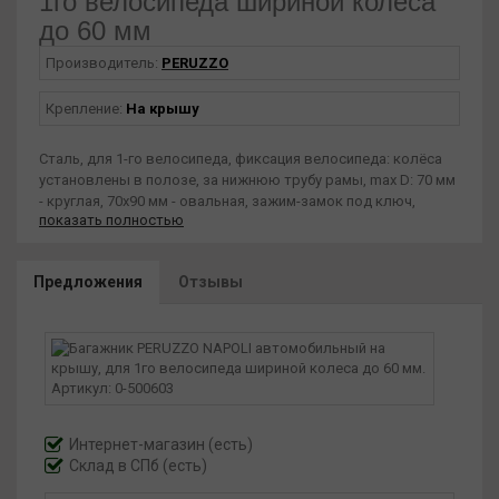
1го велосипеда шириной колеса
до 60 мм
Производитель:
PERUZZO
Крепление:
На крышу
Сталь, для 1-го велосипеда, фиксация велосипеда: колёса
установлены в полозе, за нижнюю трубу рамы, max D: 70 мм
- круглая, 70х90 мм - овальная, зажим-замок под ключ,
показать полностью
установлен на дуги max. 70 мм, цвет: чёрный
Предложения
Отзывы
Интернет-магазин
(есть)
Склад в СПб (есть)