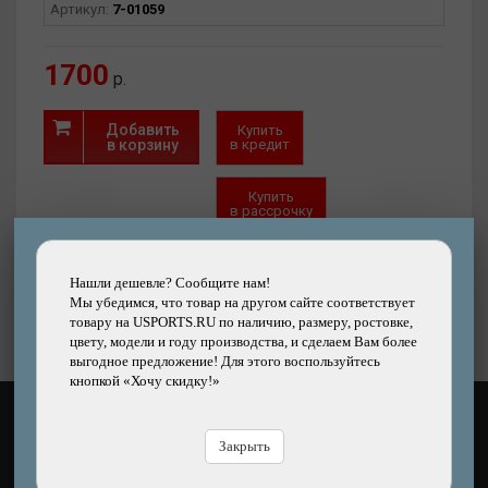
Содержимое упаковки:
Артикул:
7-01059
• 4 заплатки из ПВХ - 55x90 мм
• 2 х 7 мл универсального клея
1700
• 2 х шпателя
р.
• 1 х наждачная бумага
Добавить
Купить
в корзину
в кредит
Купить
в рассрочку
Быстрый
Хочу скидку!
заказ
Нашли дешевле?
Нашли дешевле? Сообщите нам!
Мы убедимся, что товар на другом сайте соответствует
товару на USPORTS.RU по наличию, размеру, ростовке,
цвету, модели и году производства, и сделаем Вам более
выгодное предложение! Для этого воспользуйтесь
кнопкой «Хочу скидку!»
КАК ОПЛАТИТЬ?
Закрыть