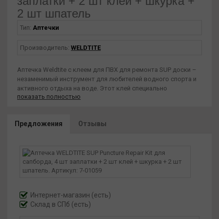
заплатки + 2 шт клей + шкурка +
2 шт шпатель
Тип:
Аптечки
Производитель:
WELDTITE
Аптечка Weldtite с клеем для ПВХ для ремонта SUP доски –
незаменимый инструмент для любителей водного спорта и
активного отдыха на воде. Этот клей специально
показать полностью
разработан для эффективного и надежного ремонта SUP
досок, которые изготовлены из ПВХ материала. Он также
подходит для ремонта лодок из ПВХ. Клей для ПВХ имеет
Предложения
Отзывы
высокую адгезию и отлично сращивает поверхности,
обеспечивая прочное и долговечное соединение. Он быстро
сохнет и образует непроницаемый слой, который защищает
от проникновения воды и позволяет доске или лодке
сохранять свои свойства и функциональность. Этот клей
очень удобен в использовании. Он имеет удобную упаковку,
которая позволяет сохранить клей в хорошем состоянии и
продлить его срок службы. Клей для ПВХ для ремонта SUP
Интернет-магазин
(есть)
доски – отличный выбор для тех, кто ценит качество и
Склад в СПб (есть)
надежность.